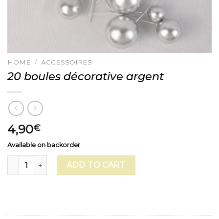
HOME
/
ACCESSOIRES
20 boules décorative argent
4,90
€
Available on backorder
20 boules décorative argent quantity
ADD TO CART