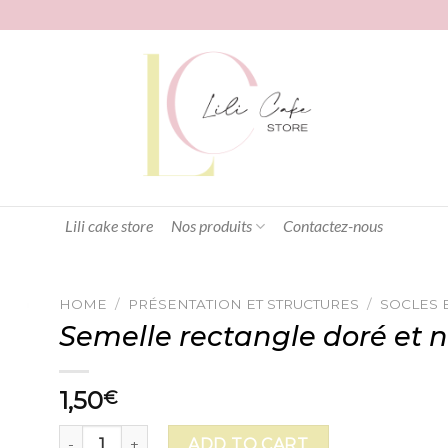
Lili cake store
Nos produits
Contactez-nous
HOME
/
PRÉSENTATION ET STRUCTURES
/
SOCLES 
Semelle rectangle doré et 
1,50
€
Semelle rectangle doré et noir 30x25cm quantity
ADD TO CART